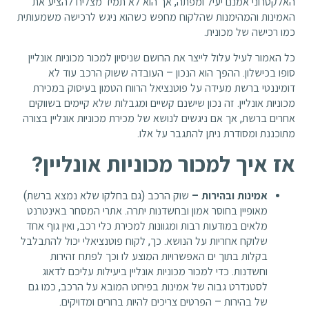
האלקטרוני אמנם יעיל ומפתה, אך הוא לא תמיד מצליח להציע את
האמינות והמהימנות שהלקוח מחפש כשהוא ניגש לרכישה משמעותית
כמו רכישה של מכונית.
כל האמור לעיל עלול לייצר את הרושם שניסיון למכור מכוניות אונליין
סופו בכישלון. ההפך הוא הנכון – העובדה ששוק הרכב עוד לא
דומיננטי ברשת מעידה על פוטנציאל הרווח הטמון בעיסוק במכירת
מכוניות אונליין. זה נכון שישנם קשיים ומגבלות שלא קיימים בשווקים
אחרים ברשת, אך אם ניגשים לנושא של מכירת מכוניות אונליין בצורה
מתוכננת ומסודרת ניתן להתגבר על אלו.
אז איך למכור מכוניות אונליין?
אמינות ובהירות –
שוק הרכב (גם בחלקו שלא נמצא ברשת)
מאופיין בחוסר אמון ובחשדנות יתרה. אתרי המסחר באינטרנט
מלאים במודעות רבות ומגוונות למכירת כלי רכב, ואין גוף אחד
שלוקח אחריות על הנושא. כך, לקוח פוטנציאלי יכול להתבלבל
בקלות בתוך ים האפשרויות המוצע לו וכך לפתח זהירות
וחשדנות. כדי למכור מכוניות אונליין ביעילות עליכם לדאוג
לסטנדרט גבוה של אמינות בפירוט המובא על הרכב, כמו גם
של בהירות – הפרטים צריכים להיות ברורים ומדויקים.