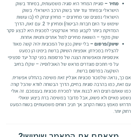
מחיר –
סוגיית המחיר היא סוגיה משמעותית, במיוחד בשוק
הישראלי ובמיוחד עוד יותר בשוק הרכב הישראלי. בשוק
הישראלי נפוצים שני מחירונים – מחירון יצחק לוי (בו עושות
שימוש עד היום חברות הביטוח) ומחירון יד 2. עם זאת, הדרך
המדויקת ביותר לקבוע מחיר אטרקטיבי למכונית היא לבצע סקר
שוק מקיף – השוואת מחירים למול אתרים וחנויות אחרות.
שיווק/פרסום –
בלי שיווק נכון של המכוניות יהיה קשה מאוד
להצליח במכירתן. אופציות השיווק ברשת בימינו הן כמעט
אינסופיות ומאפשרות הצגה של פרסומות בפני קהל יעד ספציפי
על פי חתכים מוגדרים מראש של האוכלוסייה – שקלו בחיוב
השקעה בפרסום ברשת.
אם כך, נראה שלמכור מכוניות אונליין זאת משימה בהחלט אפשרית.
עם זאת, כמו בהרבה סוגיות בחיים, הדרך הבטוחה לוודא שהכל קורה
כמו שאתם רוצים היא לבנות אתר למכירת מכוניות בעצמכם. זה אולי
נשמע מאיים ולא פשוט, אבל מדובר במשימה ברת ביצוע שאולי
תדרוש מאמץ בטווח הקרוב אך תניב רווחים משמעותיים בטווח המעט
רחוק יותר.
מצאתם את המאמר שימושי?